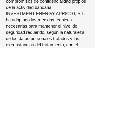
compromisos de confidencialidad propios
de la actividad bancaria.
INVESTMENT ENERGY APRICOT, S.L.
ha adoptado las medidas técnicas
necesarias para mantener el nivel de
seguridad requerido, según la naturaleza
de los datos personales tratados y las
circunstancias del tratamiento, con el
objeto de evitar, en la medida de lo posible
y siempre según el estado de la técnica,
su alteración, pérdida, tratamiento o
acceso no autorizado.
Cuando sea solicitada la cumplimentación
de un formulario en el que se recojan datos
de carácter personal, se informará al
cliente o usuario del destinatario de la
información, de la finalidad para la cual se
recogen los datos, de la identidad y
dirección del responsable del fichero y de
la facultad del usuario de ejercitar los
derechos de acceso, rectificación,
cancelación y oposición al tratamiento de